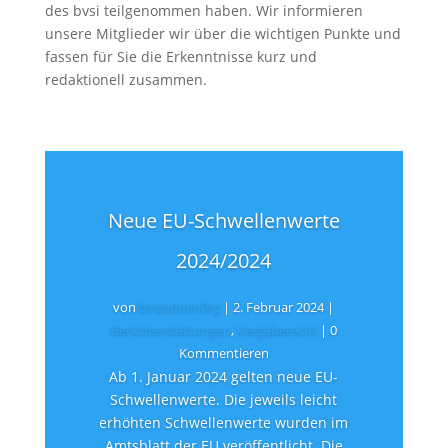
des bvsi teilgenommen haben. Wir informieren
unsere Mitglieder wir über die wichtigen Punkte und
fassen für Sie die Erkenntnisse kurz und
redaktionell zusammen.
Neue EU-Schwellenwerte
2024/2024
von
bvsiadmin0rg
|
2. Februar 2024
|
Berichterstattungen
,
Vergaberecht
| 0
Kommentieren
Ab 1. Januar 2024 gelten neue EU-
Schwellenwerte. Die jeweils leicht
erhöhten Schwellenwerte wurden im
Amtsblatt der EU veröffentlicht. Die