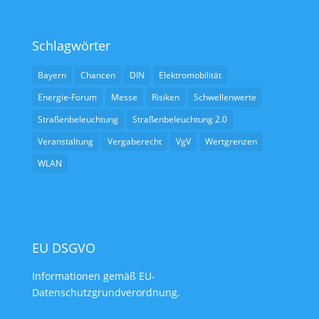
Schlagwörter
Bayern
Chancen
DIN
Elektromobilität
Energie-Forum
Messe
Risiken
Schwellenwerte
Straßenbeleuchtung
Straßenbeleuchtung 2.0
Veranstaltung
Vergaberecht
VgV
Wertgrenzen
WLAN
EU DSGVO
Informationen gemäß EU-
Datenschutzgrundverordnung.