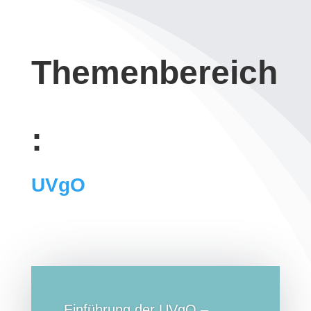
Themenbereich
:
UVgO
Einführung der UVgO –