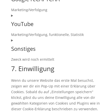
service
google-
Marketing/Verfolgung
fonts
Consent
to
YouTube
service
google-
Marketing/Verfolgung, funktionelle, Statistik
recaptcha
Consent
to
Sonstiges
service
youtube
Zweck wird noch ermittelt
Consent
7. Einwilligung
to
service
Wenn du unsere Website das erste Mal besuchst,
sonstiges
zeigen wir dir ein Pop-Up mit einer Erklärung über
Cookies. Sobald du auf „Einstellungen speichern“
klickst, gibst du uns deine Einwilligung alle von dir
gewählten Kategorien von Cookies und Plugins wie in
dieser Cookie-Erklärung beschrieben zu verwenden.