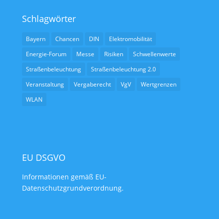
Schlagwörter
Bayern
Chancen
DIN
Elektromobilität
Energie-Forum
Messe
Risiken
Schwellenwerte
Straßenbeleuchtung
Straßenbeleuchtung 2.0
Veranstaltung
Vergaberecht
VgV
Wertgrenzen
WLAN
EU DSGVO
Informationen gemäß EU-
Datenschutzgrundverordnung.