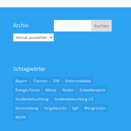
Archiv
Archiv
Schlagwörter
Bayern
Chancen
DIN
Elektromobilität
Energie-Forum
Messe
Risiken
Schwellenwerte
Straßenbeleuchtung
Straßenbeleuchtung 2.0
Veranstaltung
Vergaberecht
VgV
Wertgrenzen
WLAN