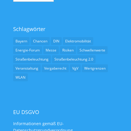
Schlagwörter
Bayern
Chancen
DIN
Elektromobilität
Energie-Forum
Messe
Risiken
Schwellenwerte
Straßenbeleuchtung
Straßenbeleuchtung 2.0
Veranstaltung
Vergaberecht
VgV
Wertgrenzen
WLAN
EU DSGVO
Informationen gemäß EU-
Datenschutzgrundverordnung.